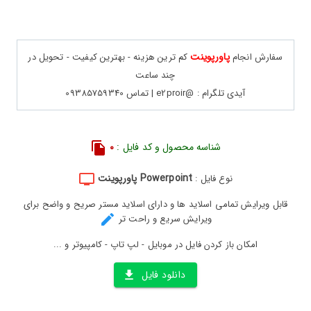
پاورپوینت
سفارش انجام
کم ترین هزینه - بهترین کیفیت - تحویل در
چند ساعت
آیدی تلگرام : @e2proir | تماس 09385759340
شناسه محصول و کد فایل :
0
Powerpoint پاورپوینت
نوع فایل :
قابل ویرایش تمامی اسلاید ها و دارای اسلاید مستر صریح و واضح برای
ویرایش سریع و راحت تر
امکان باز کردن فایل در موبایل - لپ تاپ - کامپیوتر و ...
دانلود فایل