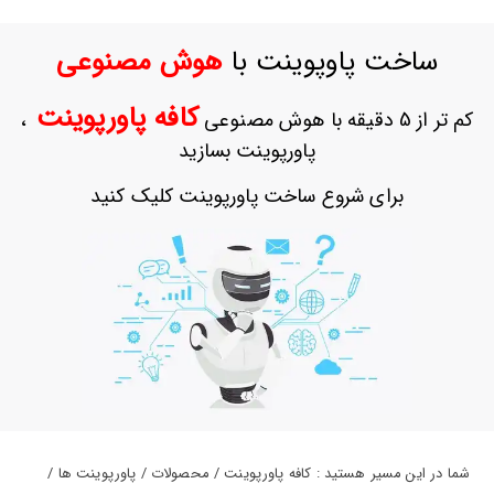
حساب
کاربری
ساخت پاوپوینت با
هوش مصنوعی
ورود
به
کافه پاورپوینت
کم تر از 5 دقیقه با هوش مصنوعی
،
حساب
کاربری
پاورپوینت بسازید
ثبت
برای شروع ساخت پاورپوینت کلیک کنید
نام
بازیابی
رمز
عبور
علاقه
مندی
ها
شما در این مسیر هستید : کافه پاورپوینت / محصولات / پاورپوینت ها /