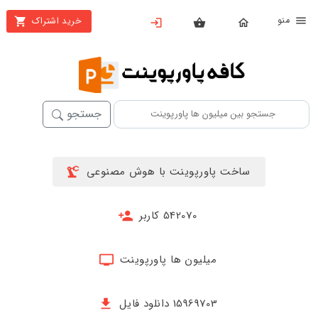
نو
خرید اشتراک
X
بستن
منو
خانه
محصولات
جستجو
تهیه
اشتراک
ساخت پاورپوینت با هوش مصنوعی
پاورپوینت
ها
542070 کاربر
ساخت
پاورپوینت
میلیون ها پاورپوینت
جدید
15969703 دانلود فایل