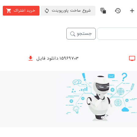
شروع ساخت پاورپوینت
خرید اشتراک
جستجو
15969703 دانلود فایل