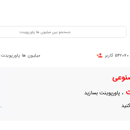
542070 کاربر
میلیون ها پاورپوینت
نوعی
نت
، پاورپوینت بسازید
نید