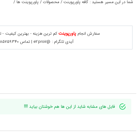
حساب
شما در این مسیر هستید : کافه پاورپوینت / محصولات / پاورپوینت ها /
کاربری
ورود
به
پاورپوینت
سفارش انجام
کم ترین هزینه - بهترین کیفیت - 
حساب
کاربری
آیدی تلگرام : @e2proir | تماس 09385759340
ثبت
نام
بازیابی
رمز
عبور
علاقه
مندی
فایل های مشابه شاید از این ها هم خوشتان بیاید !!!!
ها