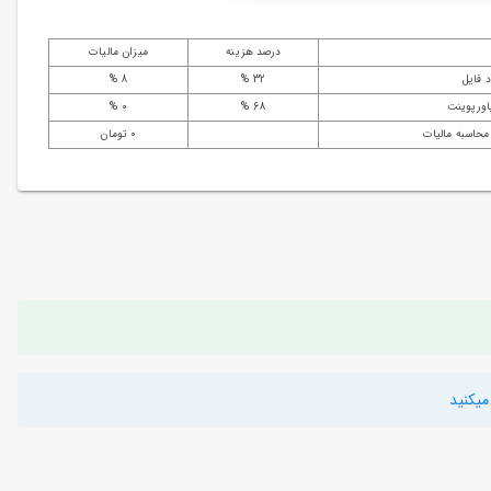
درصد هزینه
میزان مالیات
 فایل
32 %
8 %
اورپوینت
68 %
0 %
محاسبه مالیات
0 تومان
یکنید