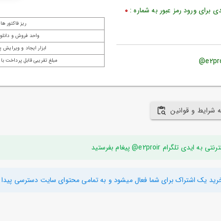
 برای ورود رمز عبور به شماره :
0
ریز فاکتور ها
واحد فروش و دانلود
ابزار ایجاد و ویرایش پ
مبلغ تقریبی قابل پرداخت با 
ه شرایط و قوانین
ام e2proir@ پیغام بفرستید
رید یک اشتراک برای شما فعال میشود و به تمامی محتوای سایت دسترسی پیدا م