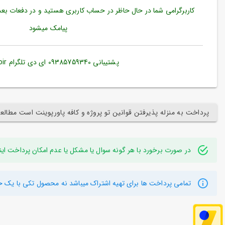
حساب
کاربرگرامی
شما در حال حاظر در حساب کاربری هستید و در دفعات بعدی
کاربری
پیامک میشود
ورود
به
حساب
پشتیبانی 09385759340 ای دی تلگرام e2proir@
کاربری
ثبت
نام
پرداخت به منزله پذیرفتن قوانین تو پروژه و کافه پاورپوینت است مطالع
بازیابی
رمز
عبور
در صورت برخورد با هر گونه سوال یا مشکل یا عدم امکان پرداخت اینترنتی به ایدی تلگر
علاقه
مندی
ها
تمامی پرداخت ها برای تهیه اشتراک میباشد نه محصول تکی با یک خ