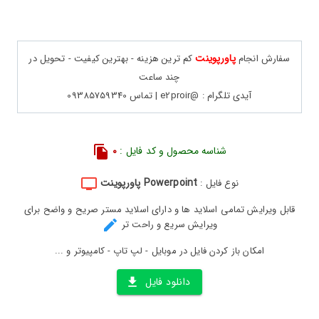
پاورپوینت
سفارش انجام
کم ترین هزینه - بهترین کیفیت - تحویل در
چند ساعت
آیدی تلگرام : @e2proir | تماس 09385759340
شناسه محصول و کد فایل :
0
Powerpoint پاورپوینت
نوع فایل :
قابل ویرایش تمامی اسلاید ها و دارای اسلاید مستر صریح و واضح برای
ویرایش سریع و راحت تر
امکان باز کردن فایل در موبایل - لپ تاپ - کامپیوتر و ...
دانلود فایل