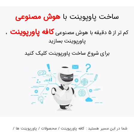
حساب
کاربری
ساخت پاوپوینت با
هوش مصنوعی
ورود
به
کافه پاورپوینت
کم تر از 5 دقیقه با هوش مصنوعی
،
حساب
کاربری
پاورپوینت بسازید
ثبت
برای شروع ساخت پاورپوینت کلیک کنید
نام
بازیابی
رمز
عبور
علاقه
مندی
ها
شما در این مسیر هستید : کافه پاورپوینت / محصولات / پاورپوینت ها /