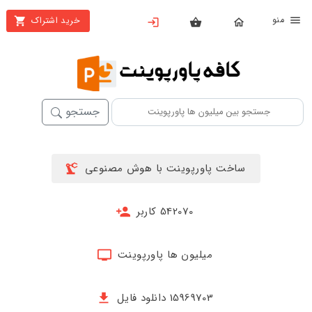
نو
خرید اشتراک
X
بستن
منو
خانه
محصولات
جستجو
تهیه
اشتراک
ساخت پاورپوینت با هوش مصنوعی
پاورپوینت
ها
542070 کاربر
ساخت
پاورپوینت
میلیون ها پاورپوینت
جدید
15969703 دانلود فایل