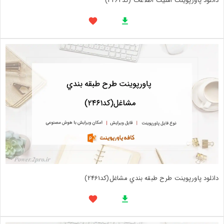
دانلود پاورپوینت امنیت اطلاعات (کد2462)
دانلود پاورپوینت طرح طبقه بندي مشاغل(کد2461)