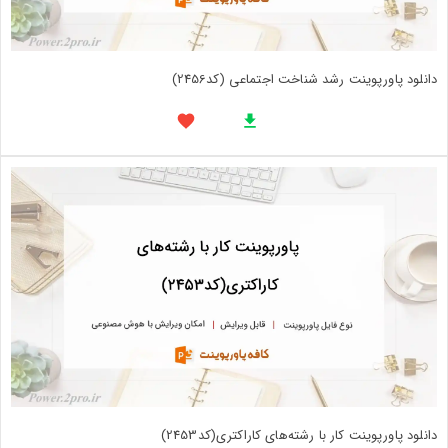
دانلود پاورپوینت رشد شناخت اجتماعی (کد2456)
دانلود پاورپوینت کار با رشته‌های کاراکتری(کد2453)