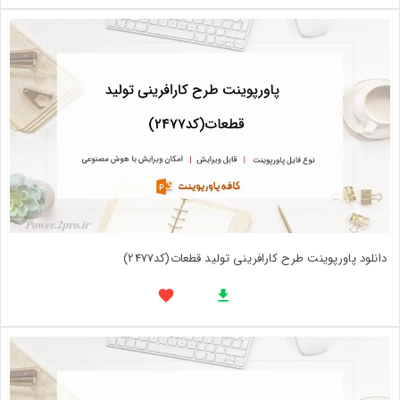
دانلود پاورپوینت طرح کارافرینی توليد قطعات(کد2477)