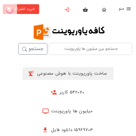
نو
خرید اشتراک
X
بستن
منو
خانه
محصولات
جستجو
تهیه
اشتراک
ساخت پاورپوینت با هوش مصنوعی
پاورپوینت
ها
542070 کاربر
ساخت
پاورپوینت
میلیون ها پاورپوینت
جدید
15969703 دانلود فایل