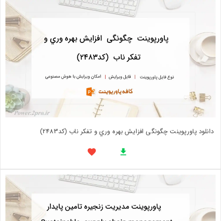
دانلود پاورپوینت چگونگی افزايش بهره وري و تفکر ناب (کد2483)