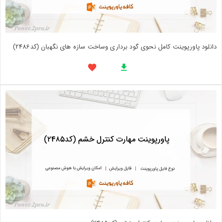
دانلود پاورپوینت کامل نحوی گود برداری وساخت سازه های نگهبان (کد2486)