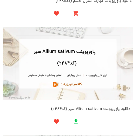
دانلود پاورپوینت مهارت کنترل خشم (کد2485)
دانلود پاورپوینت Allium sativum سیر (کد2484)