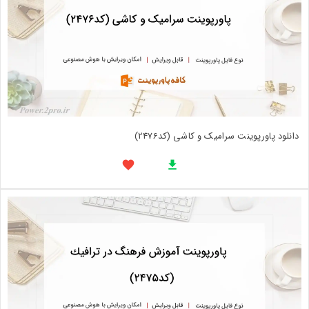
دانلود پاورپوینت سرامیک و کاشی (کد2476)