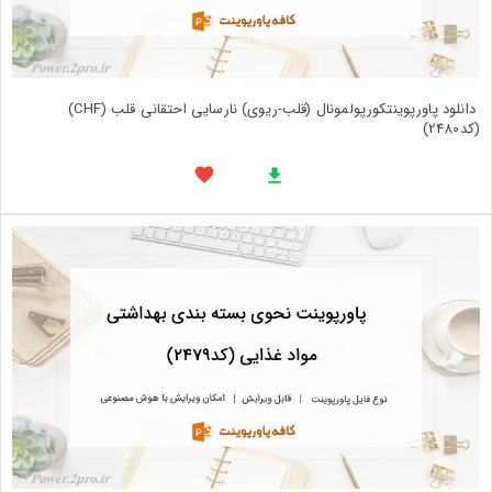
دانلود پاورپوینتکورپولمونال (قلب-ریوی) نارسایی احتقانی قلب (CHF)
(کد2480)