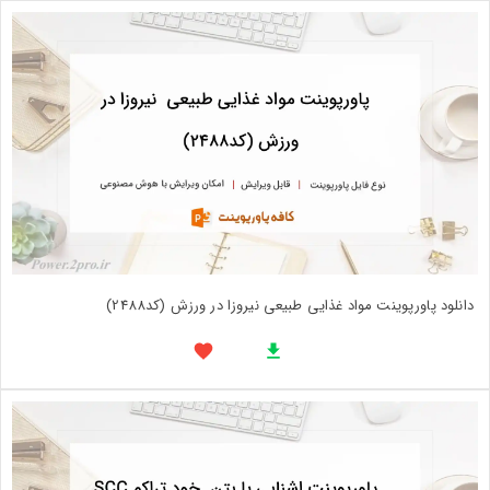
دانلود پاورپوینت مواد غذایی طبیعی نیروزا در ورزش (کد2488)