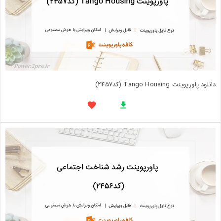
دانلود پاورپوینت Tango Housing (کد2457)