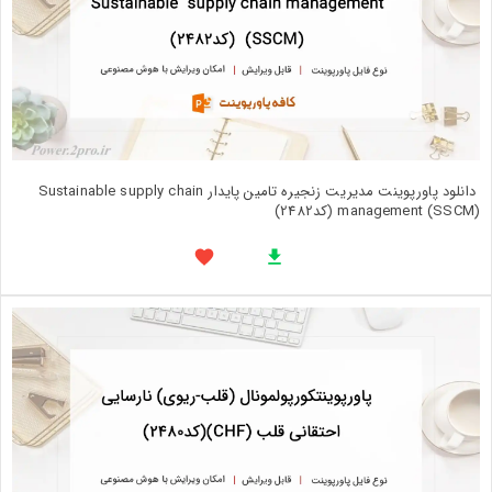
دانلود پاورپوینت مديريت زنجيره تامين پايدار Sustainable supply chain
management (SSCM) (کد2482)