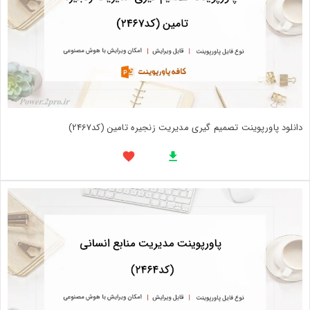
دانلود پاورپوینت تصميم گيری مديريت زنجيره تامين (کد2467)