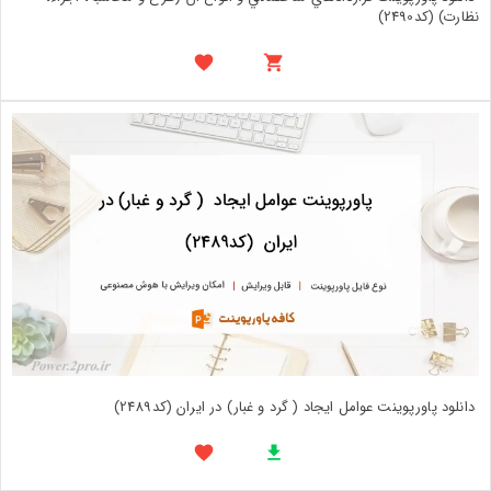
نظارت) (کد2490)
دانلود پاورپوینت عوامل ایجاد ( گرد و غبار) در ایران (کد2489)