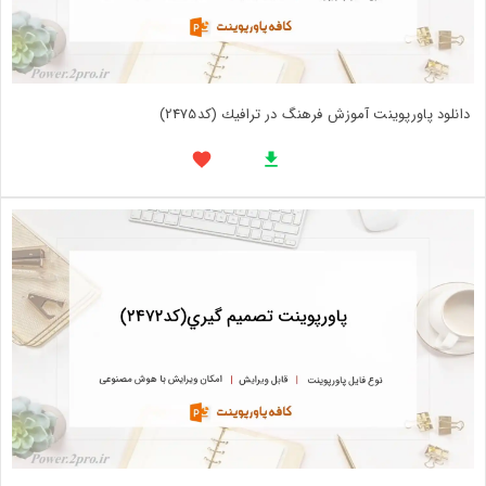
دانلود پاورپوینت آموزش فرهنگ در ترافيك (کد2475)