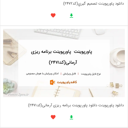
دانلود پاورپوینت تصميم گيري(کد2472)
دانلود پاورپوینت دانلود پاورپوینت برنامه ریزی آرمانی(کد2471)