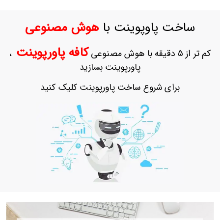
حساب
کاربری
ساخت پاوپوینت با
هوش مصنوعی
ورود
به
کافه پاورپوینت
کم تر از 5 دقیقه با هوش مصنوعی
،
حساب
کاربری
پاورپوینت بسازید
ثبت
برای شروع ساخت پاورپوینت کلیک کنید
نام
بازیابی
رمز
عبور
علاقه
مندی
ها