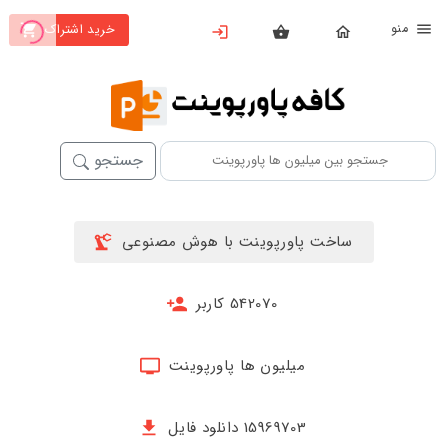
نو
خرید اشتراک
X
بستن
منو
خانه
محصولات
جستجو
تهیه
اشتراک
ساخت پاورپوینت با هوش مصنوعی
پاورپوینت
ها
542070 کاربر
ساخت
پاورپوینت
میلیون ها پاورپوینت
جدید
15969703 دانلود فایل