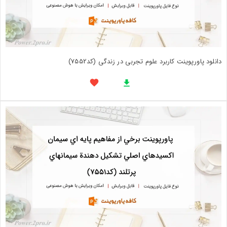
دانلود پاورپوینت کاربرد علوم تجربی در زندگی (کد7552)