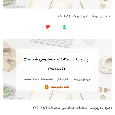
دانلود پاورپوینت نگهداری خط (کد7529)
دانلود پاورپوینت استاندارد حسابرسی شماره56 (کد7528)