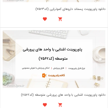
دانلود پاورپوینت پسماند داروهای کموتراپی (کد7563)
دانلود پاورپوینت اشنایی با واحد های پرورشی متوسطه (کد7562)