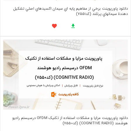
دانلود پاورپوینت برخي از مفاهيم پايه اي سيمان اکسيدهاي اصلي تشکيل
دهندة سيمانهاي پرتلند (کد7551)
دانلود پاورپوینت مزایا و مشکلات استفاده از تکنیک OFDM درسیستم رادیو
هوشمند (COGNITIVE RADIO) (کد7550)