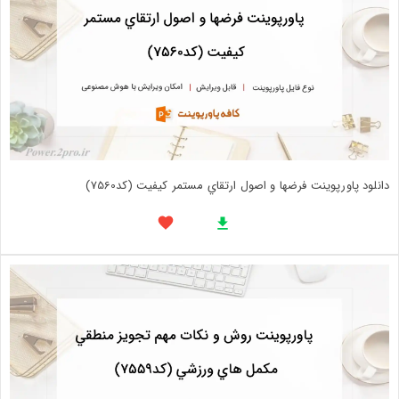
دانلود پاورپوینت فرضها و اصول ارتقاي مستمر كيفيت (کد7560)