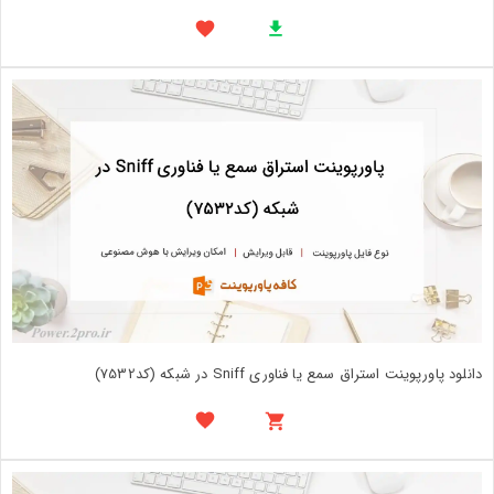
دانلود پاورپوینت استراق سمع یا فناوری Sniff در شبکه (کد7532)