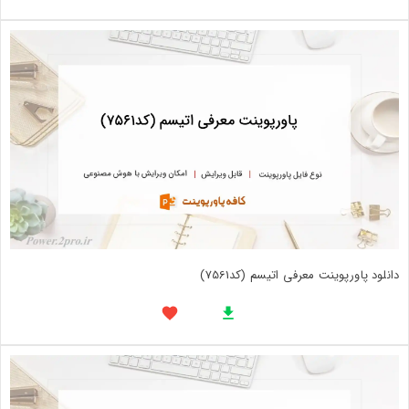
دانلود پاورپوینت معرفی اتیسم (کد7561)