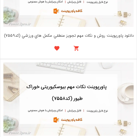
دانلود پاورپوینت روش و نکات مهم تجويز منطقي مکمل هاي ورزشي (کد7559)