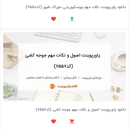
دانلود پاورپوینت نکات مهم بیوسکیوریتی خوراک طیور (کد7558)
دانلود پاورپوینت اصول و نکات مهم جوجه کشی (کد7557)