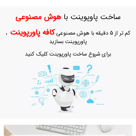
حساب
کاربری
ساخت پاوپوینت با
هوش مصنوعی
ورود
به
کافه پاورپوینت
کم تر از 5 دقیقه با هوش مصنوعی
،
حساب
کاربری
پاورپوینت بسازید
ثبت
برای شروع ساخت پاورپوینت کلیک کنید
نام
بازیابی
رمز
عبور
علاقه
مندی
ها