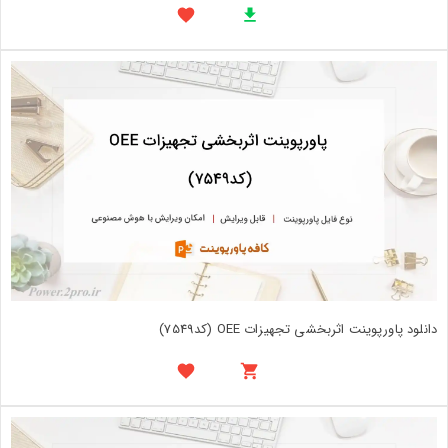
دانلود پاورپوینت اثربخشی تجهیزات OEE (کد7549)