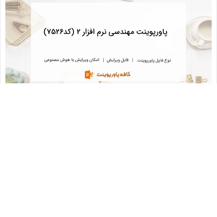
دانلود پاورپوینت مهندسی نرم افزار 2 (کد7526)