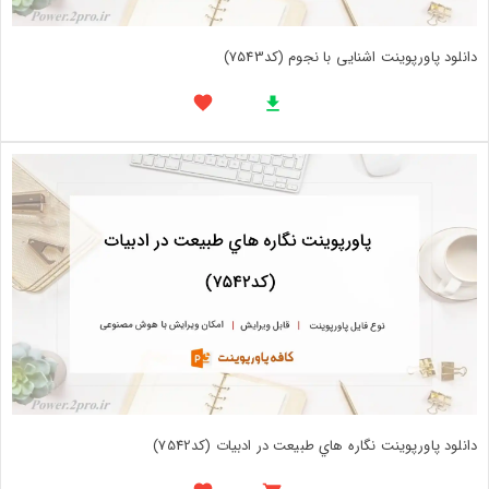
دانلود پاورپوینت اشنایی با نجوم (کد7543)
دانلود پاورپوینت نگاره هاي طبيعت در ادبيات (کد7542)