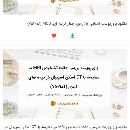
دانلود پاورپوینت اشنایی با آزمون چهار گزینه ای: MCQ (کد7510)
دانلود پاورپوینت بررسی دقت تشخيص MRI در مقايسه با CT اسکن اسپيرال در