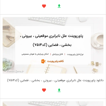
دانلود پاورپوینت علل نابرابری موقعیتی ، بیرونی ، بخشی ، فضایی (کد7514)