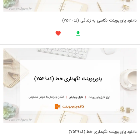
دانلود پاورپوینت نگاهی به زندگی (کد7530)
دانلود پاورپوینت نگهداری خط (کد7529)