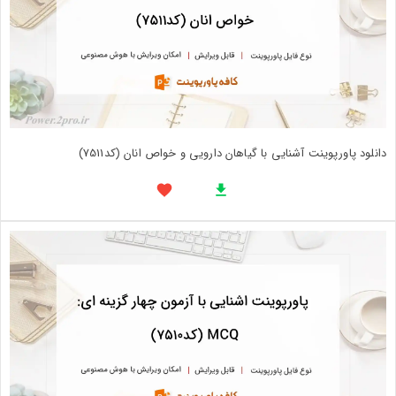
دانلود پاورپوینت آشنایی با گیاهان دارویی و خواص انان (کد7511)