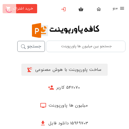
نو
خرید اشتراک
X
بستن
منو
خانه
محصولات
جستجو
تهیه
اشتراک
ساخت پاورپوینت با هوش مصنوعی
پاورپوینت
ها
542070 کاربر
ساخت
پاورپوینت
میلیون ها پاورپوینت
جدید
15969703 دانلود فایل