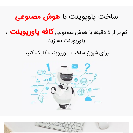
حساب
کاربری
ساخت پاوپوینت با
هوش مصنوعی
ورود
به
کافه پاورپوینت
کم تر از 5 دقیقه با هوش مصنوعی
،
حساب
کاربری
پاورپوینت بسازید
ثبت
برای شروع ساخت پاورپوینت کلیک کنید
نام
بازیابی
رمز
عبور
علاقه
مندی
ها