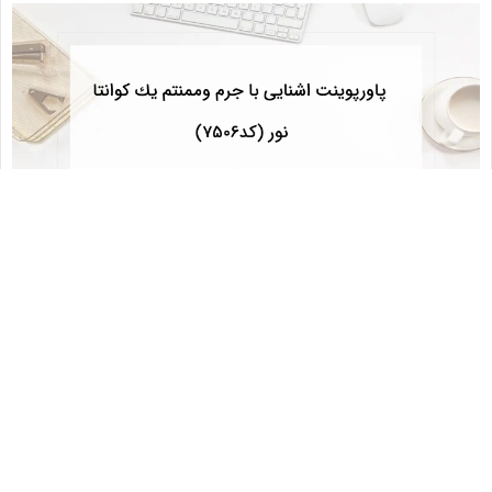
دانلود پاورپوینت اشنایی با جرم وممنتم يك كوانتا نور (کد7506)