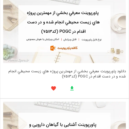
دانلود پاورپوینت معرفي بخشي از مهمترين پروژه هاي زيست محيطي انجام
شده و در دست اقدام در POGC (کد7513)