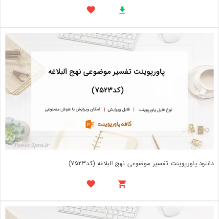
دانلود پاورپوینت تفسیر موضوعی نهج البلاغه (کد7523)