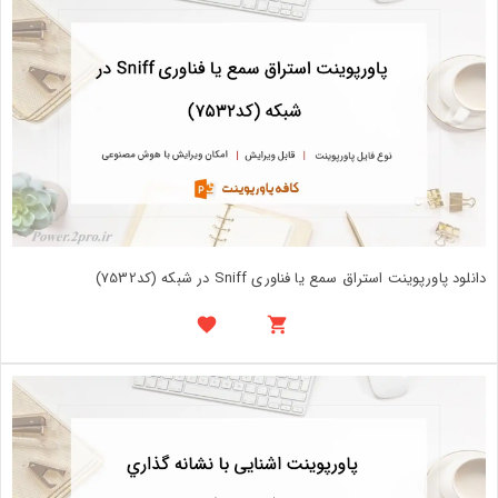
دانلود پاورپوینت استراق سمع یا فناوری Sniff در شبکه (کد7532)