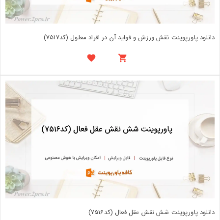
دانلود پاورپوینت نقش ورزش و فواید آن در افراد معلول (کد7517)
دانلود پاورپوینت شش نقش عقل فعال (کد7516)