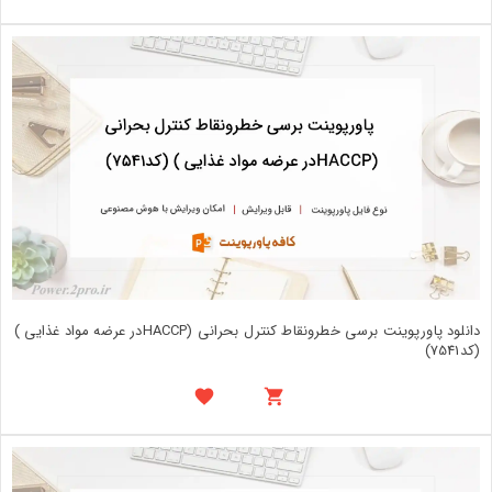
دانلود پاورپوینت برسی خطرونقاط کنترل بحرانی (HACCPدر عرضه مواد غذایی )
(کد7541)