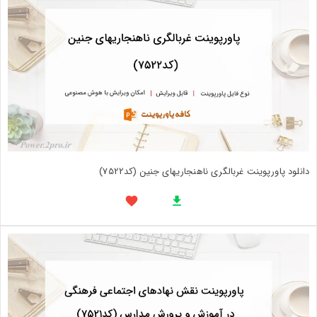
دانلود پاورپوینت غربالگری ناهنجاریهای جنین (کد7522)