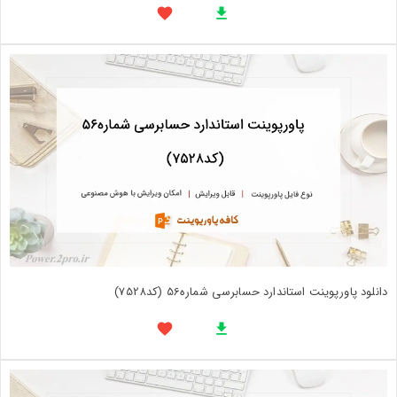
دانلود پاورپوینت استاندارد حسابرسی شماره56 (کد7528)