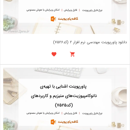
دانلود پاورپوینت مهندسی نرم افزار 2 (کد7526)