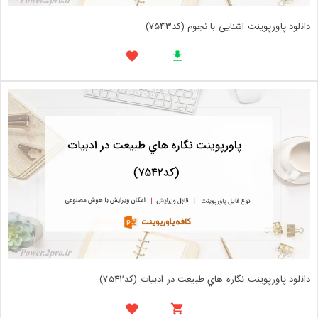
دانلود پاورپوینت اشنایی با نجوم (کد7543)
دانلود پاورپوینت نگاره هاي طبيعت در ادبيات (کد7542)