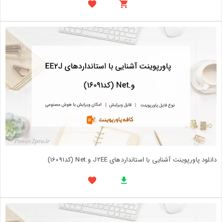
دانلود پاورپوینت آشنایی با استانداردهای J2EE و.Net (کد16091)