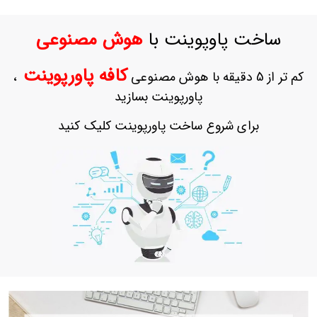
حساب
کاربری
ساخت پاوپوینت با
هوش مصنوعی
ورود
به
کافه پاورپوینت
کم تر از 5 دقیقه با هوش مصنوعی
،
حساب
کاربری
پاورپوینت بسازید
ثبت
برای شروع ساخت پاورپوینت کلیک کنید
نام
بازیابی
رمز
عبور
علاقه
مندی
ها