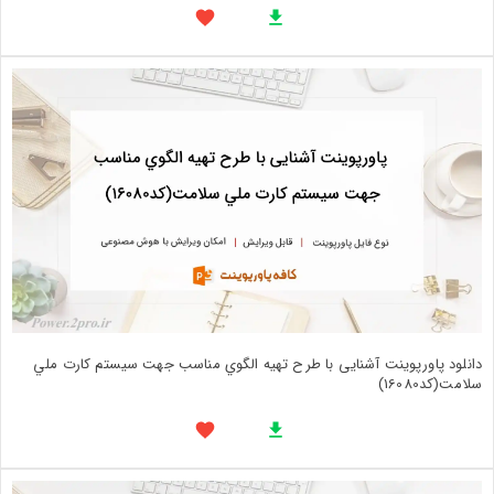
دانلود پاورپوینت آشنایی با طرح تهيه الگوي مناسب جهت سيستم كارت ملي
سلامت(کد16080)