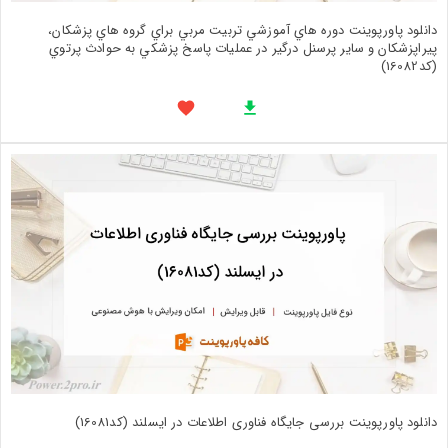
دانلود پاورپوینت دوره هاي آموزشي تربيت مربي براي گروه هاي پزشكان،
پيراپزشكان و ساير پرسنل درگير در عمليات پاسخ پزشكي به حوادث پرتوي
(کد16082)
دانلود پاورپوینت بررسی جایگاه فناوری اطلاعات در ایسلند (کد16081)