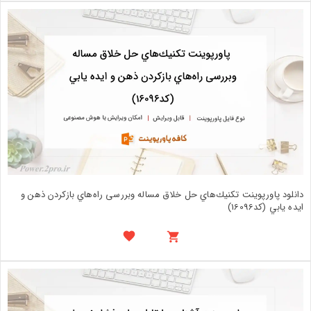
دانلود پاورپوینت تكنيك‌هاي حل خلاق مساله وبررسی راه‌هاي بازكردن ذهن و
ايده يابي (کد16096)