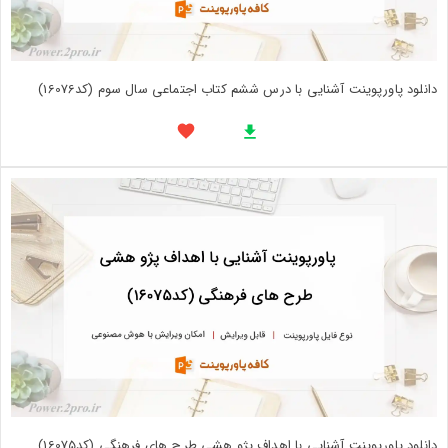
دانلود پاورپوینت آشنایی با درس ششم کتاب اجتماعی سال سوم (کد16076)
دانلود پاورپوینت آشنایی با اهداف پژو هشی طرح های فرهنگی (کد16075)