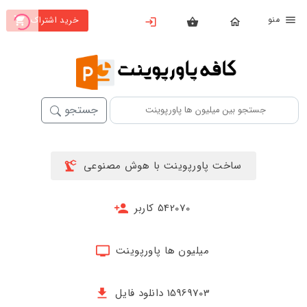
نو
خرید اشتراک
X
بستن
منو
خانه
محصولات
جستجو
تهیه
اشتراک
ساخت پاورپوینت با هوش مصنوعی
پاورپوینت
ها
542070 کاربر
ساخت
پاورپوینت
میلیون ها پاورپوینت
جدید
15969703 دانلود فایل