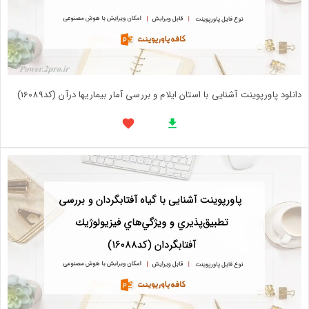
دانلود پاورپوینت آشنایی با استان ايلام و بررسی آمار بيماريها درآن (کد16089)