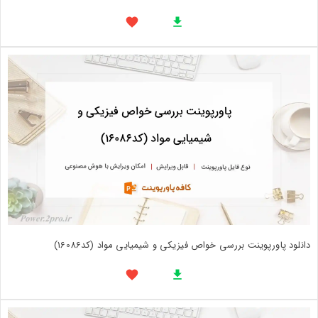
دانلود پاورپوینت بررسی خواص فیزیکی و شیمیایی مواد (کد16086)