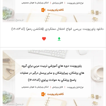
دانلود پاورپوینت بررسی انواع اختلال عملکردی (فانکشن رحم) (کد16083)