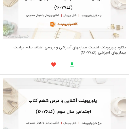
دانلود پاورپوینت اهمیت بیماریهای آمیزشی و بررسی اهداف نظام مراقبت
بيماريهای آميزشی (کد16077)