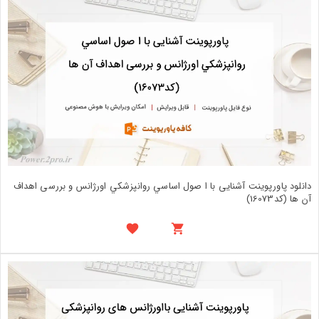
دانلود پاورپوینت آشنایی با ا صول اساسي روانپزشكي اورژانس و بررسی اهداف
آن ها (کد16073)