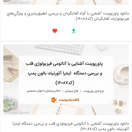
دانلود پاورپوینت آشنایی با گیاه آفتابگردان و بررسی تطبيق‌پذيري و ويژگي‌هاي
فيزيولوژيك آفتابگردان (کد16088)
دانلود پاورپوینت آشنایی با آناتومی فیزیولوژی قلب و بررسی دستگاه اینترا
آئورتیك بالون پمپ (کد16087)