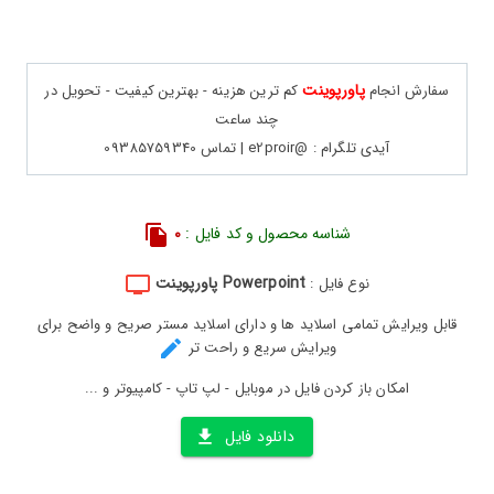
پاورپوینت
سفارش انجام
کم ترین هزینه - بهترین کیفیت - تحویل در
چند ساعت
آیدی تلگرام : @e2proir | تماس 09385759340
شناسه محصول و کد فایل :
0
Powerpoint پاورپوینت
نوع فایل :
قابل ویرایش تمامی اسلاید ها و دارای اسلاید مستر صریح و واضح برای
ویرایش سریع و راحت تر
امکان باز کردن فایل در موبایل - لپ تاپ - کامپیوتر و ...
دانلود فایل