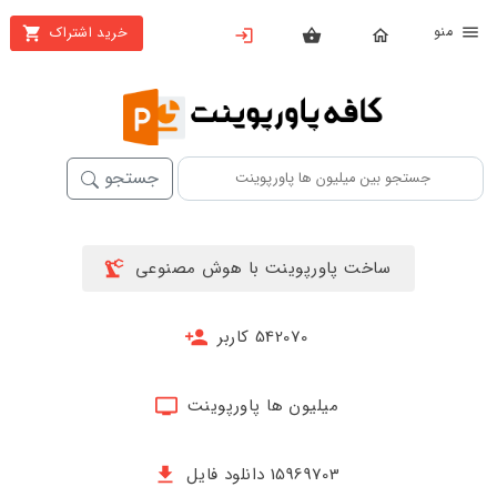
نو
خرید اشتراک
X
بستن
منو
خانه
محصولات
جستجو
تهیه
اشتراک
ساخت پاورپوینت با هوش مصنوعی
پاورپوینت
ها
542070 کاربر
ساخت
پاورپوینت
میلیون ها پاورپوینت
جدید
15969703 دانلود فایل