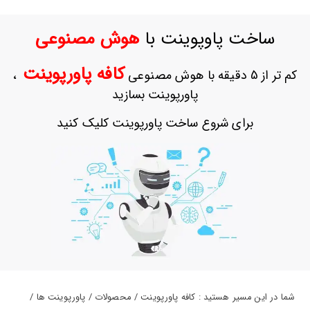
حساب
کاربری
ساخت پاوپوینت با
هوش مصنوعی
ورود
به
کافه پاورپوینت
کم تر از 5 دقیقه با هوش مصنوعی
،
حساب
کاربری
پاورپوینت بسازید
ثبت
برای شروع ساخت پاورپوینت کلیک کنید
نام
بازیابی
رمز
عبور
علاقه
مندی
ها
شما در این مسیر هستید : کافه پاورپوینت / محصولات / پاورپوینت ها /