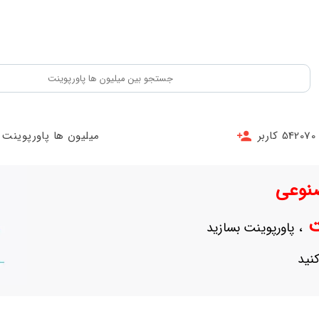
542070 کاربر
میلیون ها پاورپوینت
نوعی
نت
، پاورپوینت بسازید
نید