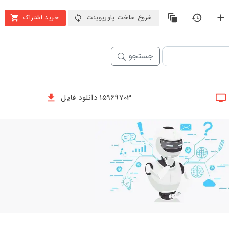
شروع ساخت پاورپوینت
خرید اشتراک
جستجو
15969703 دانلود فایل