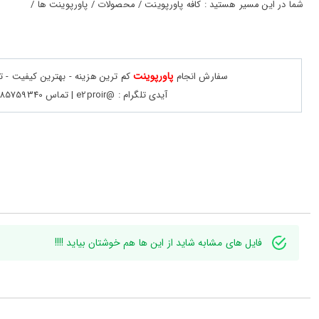
حساب
شما در این مسیر هستید : کافه پاورپوینت / محصولات / پاورپوینت ها /
کاربری
ورود
به
پاورپوینت
سفارش انجام
کم ترین هزینه - بهترین کیفیت - 
حساب
کاربری
آیدی تلگرام : @e2proir | تماس 09385759340
ثبت
نام
بازیابی
رمز
عبور
علاقه
مندی
فایل های مشابه شاید از این ها هم خوشتان بیاید !!!!
ها