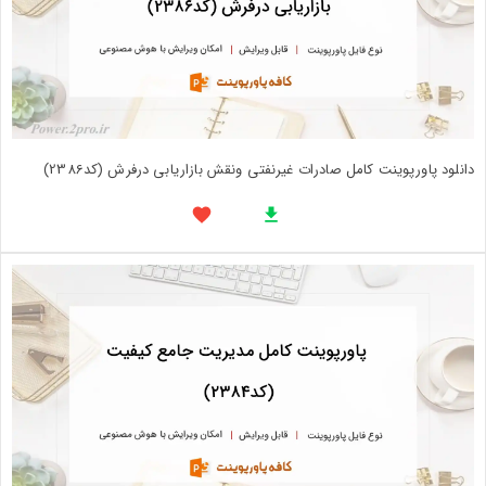
دانلود پاورپوینت کامل صادرات غیرنفتی ونقش بازاریابی درفرش (کد2386)