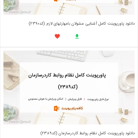
دانلود پاورپوینت کامل آشنایی مسُولان بامهارتهای لازم (کد2390)
دانلود پاورپوینت کامل نظام روابط کاردرسازمان (کد2389)