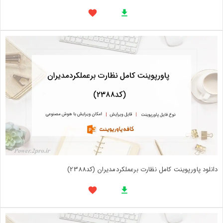
دانلود پاورپوینت کامل نظارت برعملکردمدیران (کد2388)