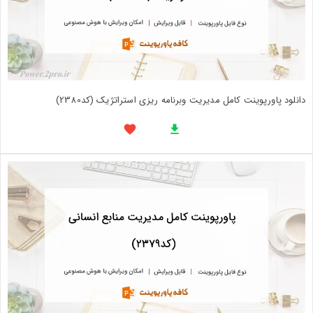
دانلود پاورپوینت کامل مدیریت وبرنامه ریزی استراتژیک (کد2380)