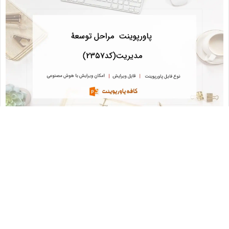
دانلود پاورپوینت مراحل توسعۀ مدیریت(کد2357)