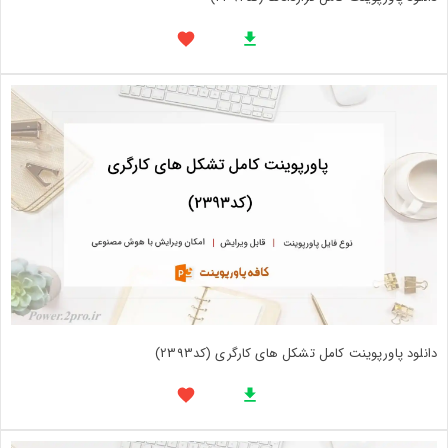
دانلود پاورپوینت کامل تشکل های کارگری (کد2393)