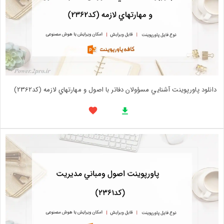
دانلود پاورپوینت آشنايي مسؤولان دفاتر با اصول و مهارتهاي لازمه (کد2362)