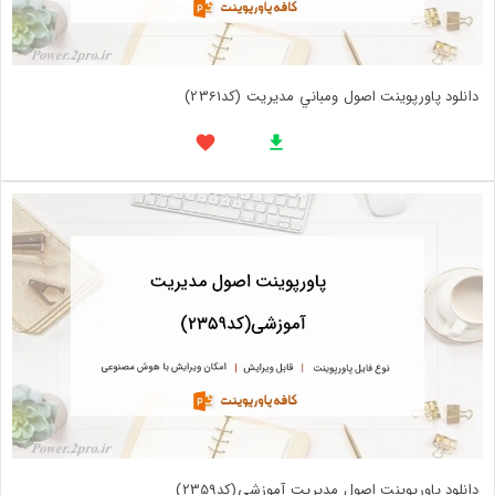
دانلود پاورپوینت اصول ومباني مديريت (کد2361)
دانلود پاورپوینت اصول مدیریت آموزشی(کد2359)