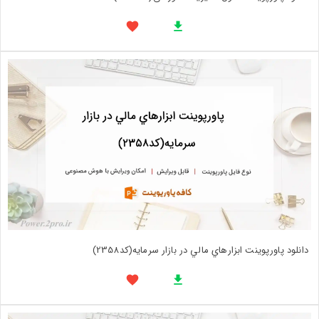
دانلود پاورپوینت ابزارهاي مالي در بازار سرمايه(کد2358)