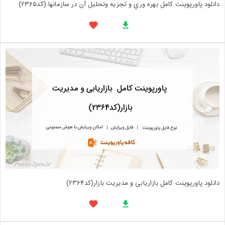
دانلود پاورپوینت کامل بهره وري و تجزيه وتحليل آن در سازمانها (کد2365)
دانلود پاورپوینت کامل بازاریابی و مدیریت بازار(کد2364)