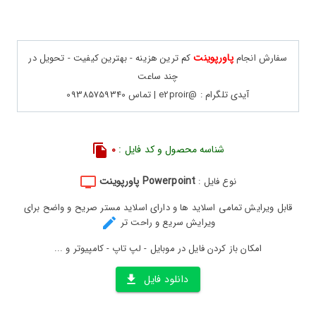
پاورپوینت
سفارش انجام
کم ترین هزینه - بهترین کیفیت - تحویل در
چند ساعت
آیدی تلگرام : @e2proir | تماس 09385759340
شناسه محصول و کد فایل :
0
Powerpoint پاورپوینت
نوع فایل :
قابل ویرایش تمامی اسلاید ها و دارای اسلاید مستر صریح و واضح برای
ویرایش سریع و راحت تر
امکان باز کردن فایل در موبایل - لپ تاپ - کامپیوتر و ...
دانلود فایل