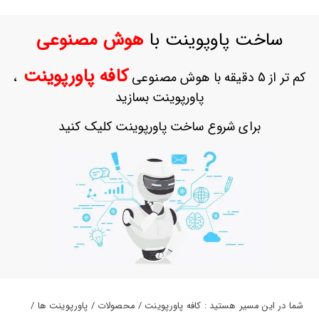
حساب
کاربری
ساخت پاوپوینت با
هوش مصنوعی
ورود
به
کافه پاورپوینت
کم تر از 5 دقیقه با هوش مصنوعی
،
حساب
کاربری
پاورپوینت بسازید
ثبت
برای شروع ساخت پاورپوینت کلیک کنید
نام
بازیابی
رمز
عبور
علاقه
مندی
ها
شما در این مسیر هستید : کافه پاورپوینت / محصولات / پاورپوینت ها /