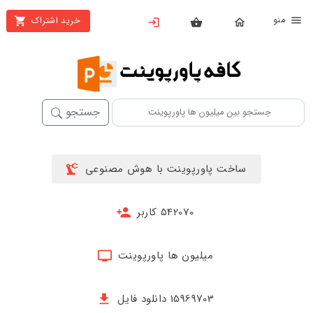
نو
خرید اشتراک
X
بستن
منو
خانه
محصولات
جستجو
تهیه
اشتراک
ساخت پاورپوینت با هوش مصنوعی
پاورپوینت
ها
542070 کاربر
ساخت
پاورپوینت
میلیون ها پاورپوینت
جدید
15969703 دانلود فایل