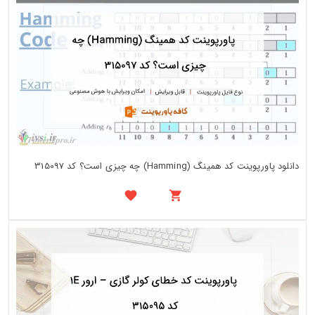
دانلود پاورپوینت کد همینگ (Hamming) چه چیزی است؟ کد 315097