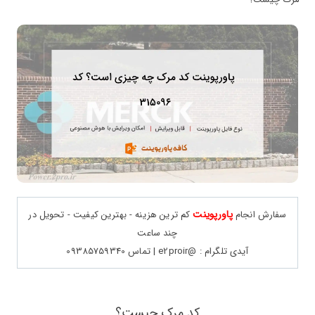
پاورپوینت
سفارش انجام
کم ترین هزینه - بهترین کیفیت - تحویل در
چند ساعت
آیدی تلگرام : @e2proir | تماس 09385759340
کد مرک چیست؟