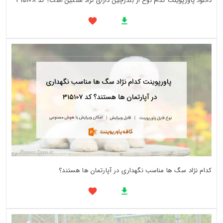
دانلود پاورپوینت کدام نوع از بلدرچین دارای نژاد سنگین است؟ کد 315108
کدام نژاد سگ ها مناسب نگهداری در آپارتمان ها هستند؟