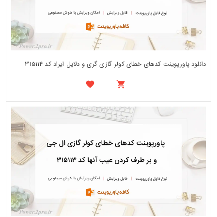
دانلود پاورپوینت کدهای خطای کولر گازی گری و دلایل ایراد کد 315114