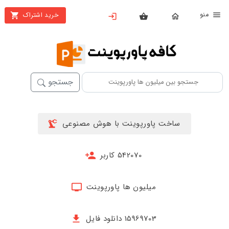
نو
خرید اشتراک
X
بستن
منو
خانه
محصولات
جستجو
تهیه
اشتراک
ساخت پاورپوینت با هوش مصنوعی
پاورپوینت
ها
542070 کاربر
ساخت
پاورپوینت
میلیون ها پاورپوینت
جدید
15969703 دانلود فایل