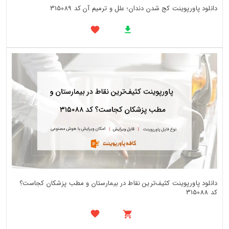
دانلود پاورپوینت کج شدن دندان؛ علل و ترمیم آن کد 315089
دانلود پاورپوینت کثیف‌ترین نقاط در بیمارستان و مطب پزشکان کجاست؟
کد 315088