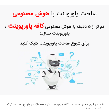
حساب
کاربری
ساخت پاوپوینت با
هوش مصنوعی
ورود
به
کافه پاورپوینت
کم تر از 5 دقیقه با هوش مصنوعی
،
حساب
کاربری
پاورپوینت بسازید
ثبت
برای شروع ساخت پاورپوینت کلیک کنید
نام
بازیابی
رمز
عبور
علاقه
مندی
ها
شما در این مسیر هستید : کافه پاورپوینت / محصولات / پاورپوینت ها / کد
مرک چیست؟