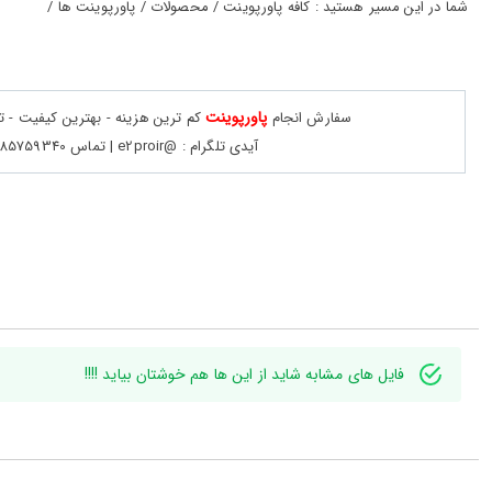
حساب
شما در این مسیر هستید : کافه پاورپوینت / محصولات / پاورپوینت ها /
کاربری
ورود
به
پاورپوینت
سفارش انجام
کم ترین هزینه - بهترین کیفیت - 
حساب
کاربری
آیدی تلگرام : @e2proir | تماس 09385759340
ثبت
نام
بازیابی
رمز
عبور
علاقه
مندی
فایل های مشابه شاید از این ها هم خوشتان بیاید !!!!
ها