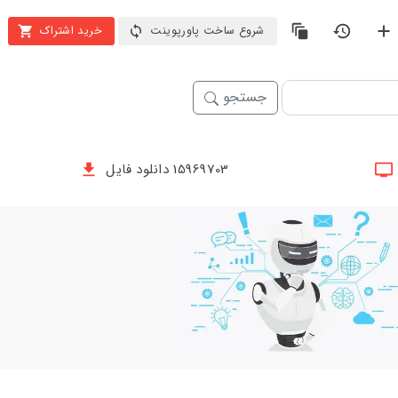
شروع ساخت پاورپوینت
خرید اشتراک
جستجو
15969703 دانلود فایل