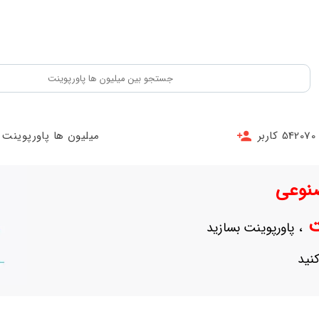
542070 کاربر
میلیون ها پاورپوینت
نوعی
نت
، پاورپوینت بسازید
نید