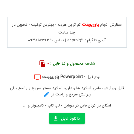
پاورپوینت
سفارش انجام
کم ترین هزینه - بهترین کیفیت - تحویل در
چند ساعت
آیدی تلگرام : @e2proir | تماس 09385759340
شناسه محصول و کد فایل :
0
Powerpoint پاورپوینت
نوع فایل :
قابل ویرایش تمامی اسلاید ها و دارای اسلاید مستر صریح و واضح برای
ویرایش سریع و راحت تر
امکان باز کردن فایل در موبایل - لپ تاپ - کامپیوتر و ...
دانلود فایل