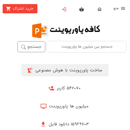
نو
خرید اشتراک
X
بستن
منو
خانه
محصولات
جستجو
تهیه
اشتراک
ساخت پاورپوینت با هوش مصنوعی
پاورپوینت
ها
542070 کاربر
ساخت
پاورپوینت
میلیون ها پاورپوینت
جدید
15969703 دانلود فایل