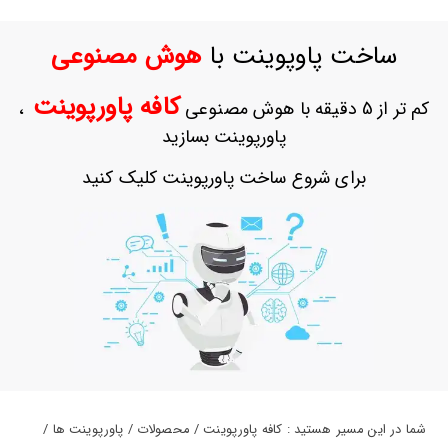
حساب
کاربری
ساخت پاوپوینت با
هوش مصنوعی
ورود
به
کافه پاورپوینت
کم تر از 5 دقیقه با هوش مصنوعی
،
حساب
کاربری
پاورپوینت بسازید
ثبت
برای شروع ساخت پاورپوینت کلیک کنید
نام
بازیابی
رمز
عبور
علاقه
مندی
ها
شما در این مسیر هستید : کافه پاورپوینت / محصولات / پاورپوینت ها /