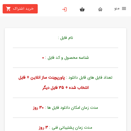
نو
خرید اشتراک
X
بستن
منو
خانه
نام فایل :
محصولات
تهیه
شناسه محصول و کد فایل :
0
اشتراک
تعداد فایل های قابل دانلود :
پاورپوینت ساز انلاین + فایل
پاورپوینت
ها
انتخاب شده + 35 فایل دیگر
ساخت
پاورپوینت
مدت زمان امکان دانلود فایل ها :
30 روز
جدید
مدت زمان پشتیبانی فنی :
3 روز