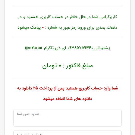
حساب
کاربری
کاربرگرامی
شما در حال حاظر در حساب کاربری هستید و در
ورود
به
دفعات بعدی برای ورود رمز عبور به شماره :
0
پیامک میشود
حساب
کاربری
پشتیبانی 09385759340 ای دی تلگرام e2proir@
ثبت
نام
مبلغ فاکتور : 0 تومان
بازیابی
رمز
عبور
شما وارد حساب کاربری هستید پس از پرداخت 25 دانلود به
علاقه
دانلود های شما اضافه میشود
مندی
ها
شماره تلفن شما