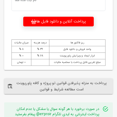
نام ثبت شده شما
پرداخت آنلاین و دانلود فایل ها
ریز فاکتور ها
درصد هزینه
میزان مالیات
واحد فروش و دانلود فایل
32 %
8 %
ابزار ایجاد و ویرایش پاورپوینت
68 %
0 %
مبلغ تقریبی قابل پرداخت با محاسبه مالیات
0 تومان
پرداخت به منزله پذیرفتن قوانین تو پروژه و کافه پاورپوینت
است مطالعه شرایط و قوانین
در صورت برخورد با هر گونه سوال یا مشکل یا عدم امکان
پرداخت اینترنتی به ایدی تلگرام e2proir@ پیغام بفرستید