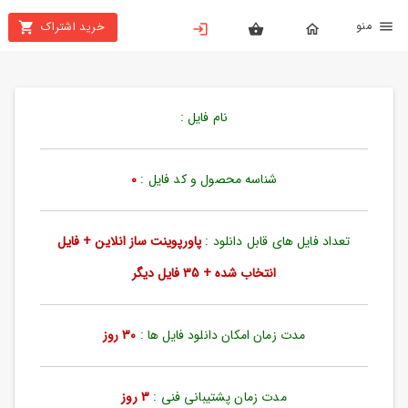
نو
خرید اشتراک
X
بستن
منو
خانه
نام فایل :
محصولات
تهیه
شناسه محصول و کد فایل :
0
اشتراک
تعداد فایل های قابل دانلود :
پاورپوینت ساز انلاین + فایل
پاورپوینت
ها
انتخاب شده + 35 فایل دیگر
ساخت
پاورپوینت
مدت زمان امکان دانلود فایل ها :
30 روز
جدید
مدت زمان پشتیبانی فنی :
3 روز