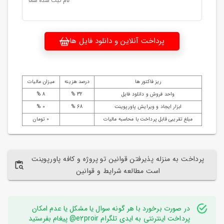
نام ثبت شده شما
پرداخت آنلاین و دانلود فایل ها
ریز فاکتور ها
درصد هزینه
میزان مالیات
واحد فروش و دانلود فایل
32 %
8 %
ابزار ایجاد و ویرایش پاورپوینت
68 %
0 %
مبلغ تقریبی قابل پرداخت با محاسبه مالیات
0 تومان
پرداخت به منزله پذیرفتن قوانین تو پروژه و کافه پاورپوینت
است مطالعه شرایط و قوانین
در صورت برخورد با هر گونه سوال یا مشکل یا عدم امکان
پرداخت اینترنتی به ایدی تلگرام e2proir@ پیغام بفرستید