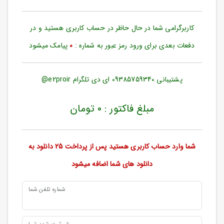
حساب
کاربری
کاربرگرامی
شما در حال حاظر در حساب کاربری هستید و در
ورود
به
دفعات بعدی برای ورود رمز عبور به شماره :
0
پیامک میشود
حساب
کاربری
پشتیبانی 09385759340 ای دی تلگرام e2proir@
ثبت
نام
مبلغ فاکتور : 0 تومان
بازیابی
رمز
عبور
شما وارد حساب کاربری هستید پس از پرداخت 25 دانلود به
علاقه
دانلود های شما اضافه میشود
مندی
ها
شماره تلفن شما