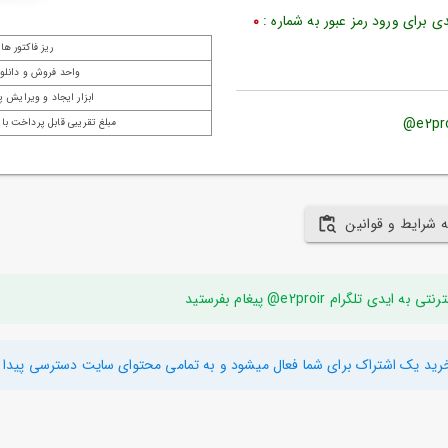
 برای ورود رمز عبور به شماره :
0
ریز فاکتور ها
واحد فروش و دانلود
ابزار ایجاد و ویرایش پ
مبلغ تقریبی قابل پرداخت با 
ه شرایط و قوانین
ام e2proir@ پیغام بفرستید
رید یک اشتراک برای شما فعال میشود و به تمامی محتوای سایت دسترسی پیدا م