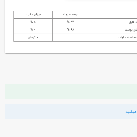
درصد هزینه
میزان مالیات
 فایل
32 %
8 %
اورپوینت
68 %
0 %
محاسبه مالیات
0 تومان
یکنید