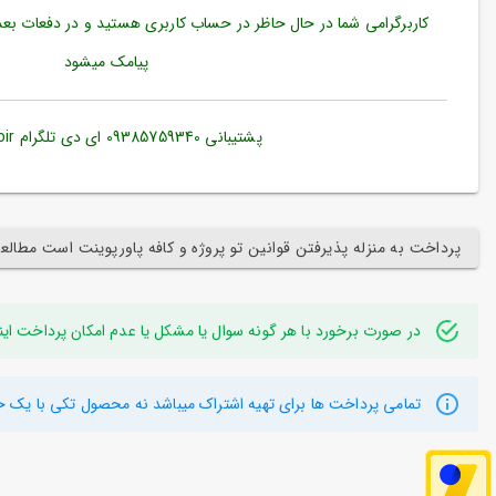
حساب
کاربرگرامی
شما در حال حاظر در حساب کاربری هستید و در دفعات بعدی
کاربری
پیامک میشود
ورود
به
حساب
پشتیبانی 09385759340 ای دی تلگرام e2proir@
کاربری
ثبت
نام
پرداخت به منزله پذیرفتن قوانین تو پروژه و کافه پاورپوینت است مطالع
بازیابی
رمز
عبور
در صورت برخورد با هر گونه سوال یا مشکل یا عدم امکان پرداخت اینترنتی به ایدی تلگر
علاقه
مندی
ها
تمامی پرداخت ها برای تهیه اشتراک میباشد نه محصول تکی با یک خ