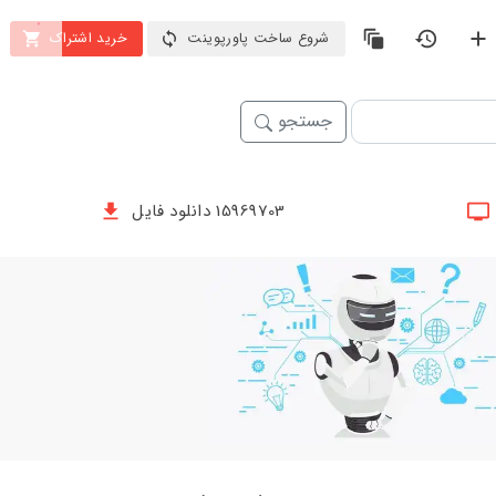
شروع ساخت پاورپوینت
خرید اشتراک
جستجو
15969703 دانلود فایل