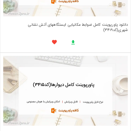
دانلود پاورپوینت کامل ضوابط مکانیابی ایستگاههای آتش نشانی
شهری(کد3419)