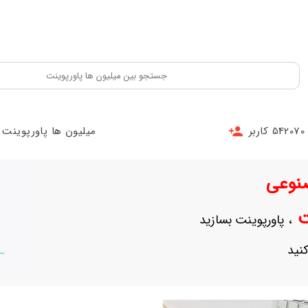
542070 کاربر
میلیون ها پاورپوینت
نوعی
نت
، پاورپوینت بسازید
نید