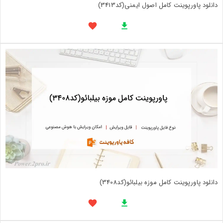
دانلود پاورپوینت کامل اصول ایمنی(کد3413)
دانلود پاورپوینت کامل موزه بیلبائو(کد3408)