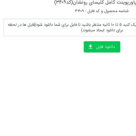
اورپوینت کامل کلیسای رونشان(کد3409)
شناسه محصول و کد فایل : 3409
پس از لود کامل صفحه روی دانلود کلیک کنید 5 تا 10 ثانیه منتظر باشید تا فایل برای شما دانلود شود(فایل ها در لحظه
برای دانلود ایجاد میشوند)
دانلود فایل