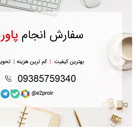
حساب
کاربری
ورود
به
حساب
کاربری
ثبت
نام
بازیابی
رمز
عبور
علاقه
مندی
ها