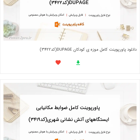
دانلود پاورپوینت کامل موزه ی کودکان DUPAGE(کد3422)