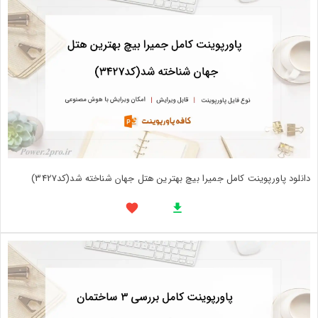
دانلود پاورپوینت کامل جميرا بيچ بهترين هتل جهان شناخته شد(کد3427)