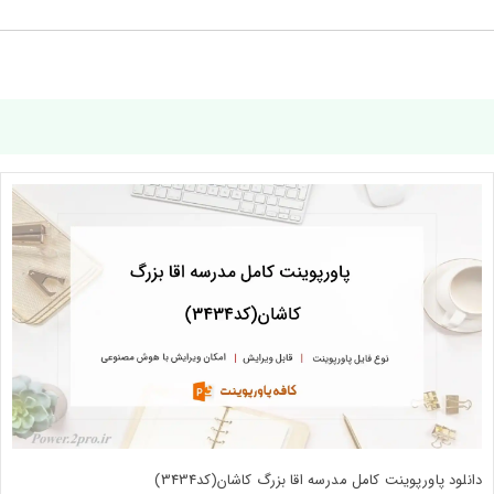
دانلود پاورپوینت کامل مدرسه اقا بزرگ کاشان(کد3434)