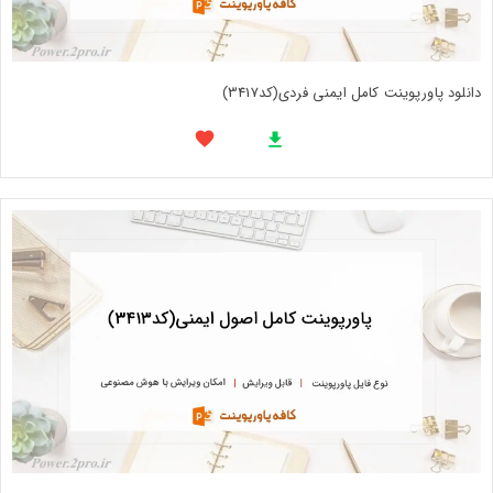
دانلود پاورپوینت کامل ایمنی فردی(کد3417)