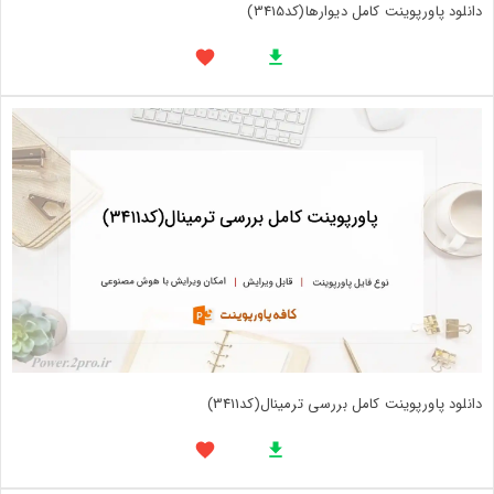
دانلود پاورپوینت کامل ديوارها(کد3415)
دانلود پاورپوینت کامل بررسی ترمینال(کد3411)